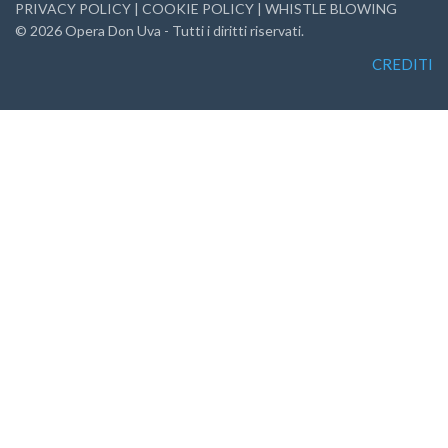
PRIVACY POLICY
|
COOKIE POLICY
|
WHISTLE BLOWING
©
2026
Opera Don Uva - Tutti i diritti riservati.
CREDITI