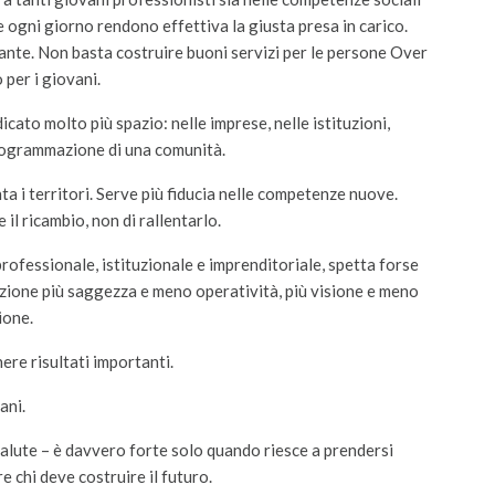
 ogni giorno rendono effettiva la giusta presa in carico.
tante. Non basta costruire buoni servizi per le persone Over
 per i giovani.
cato molto più spazio: nelle imprese, nelle istituzioni,
a programmazione di una comunità.
ta i territori. Serve più fiducia nelle competenze nuove.
l ricambio, non di rallentarlo.
rofessionale, istituzionale e imprenditoriale, spetta forse
izione più saggezza e meno operatività, più visione e meno
ione.
ere risultati importanti.
ani.
alute – è davvero forte solo quando riesce a prendersi
e chi deve costruire il futuro.