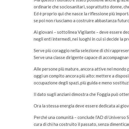
ordinarie che sociosanitari, soprattutto donne, che
Ed è proprio qui che nasce la riflessione più impor
se poi non riusciamo a costruire abbastanza futuro
Ai giovani – sottolinea Vigilante – deve essere dedi
negli enti intermedi, nei luoghi in cui si decide l
Serve più coraggio nella selezione di chi rappresen
Serve una classe dirigente capace di accompagnare i
Alle persone più mature, ancora attive nel mondo p
oggi un compito ancora più alto: mettere a dispos
occupazione degli spazi, più guida e meno sostituz
Il dato sugli anziani dimostra che Foggia può otten
Ora la stessa energia deve essere dedicata ai giov
Perché una comunità – conclude l’AD di Universo S
cura di chi ha costruito il passato, senza dimenticar