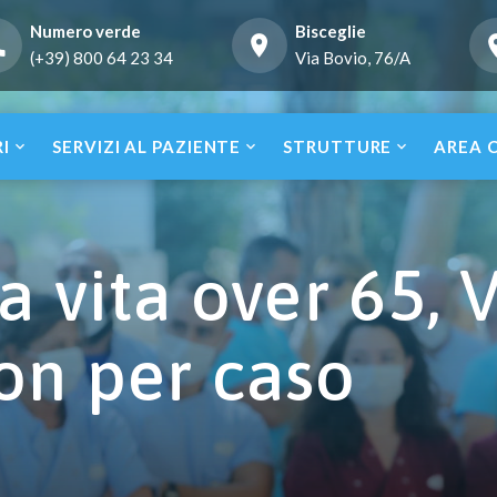
Numero verde
Bisceglie
(+39) 800 64 23 34
Via Bovio, 76/A
RI
SERVIZI AL PAZIENTE
STRUTTURE
AREA 
a vita over 65, V
on per caso