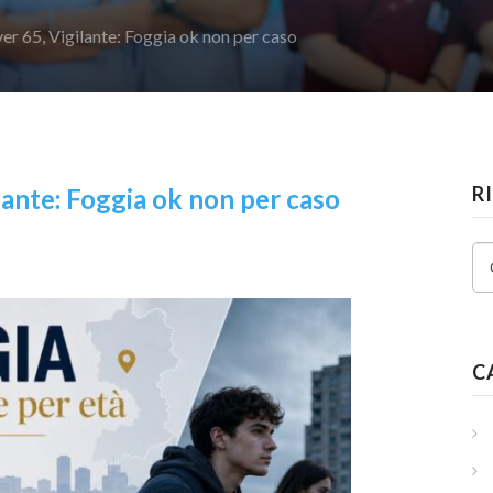
ver 65, Vigilante: Foggia ok non per caso
R
ilante: Foggia ok non per caso
C