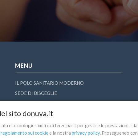
MENU
IL POLO SANITARIO MODERNO
SEDE DI BISCEGLIE
SEDE DI FOGGIA
el sito donuva.it
SEDE DI POTENZA
CONTATTI
ltre tecnologie simili e di terze parti per gestire le prestazioni, i da
o
regolamento sui cookie
e la nostra
privacy policy
. Proseguendo con l