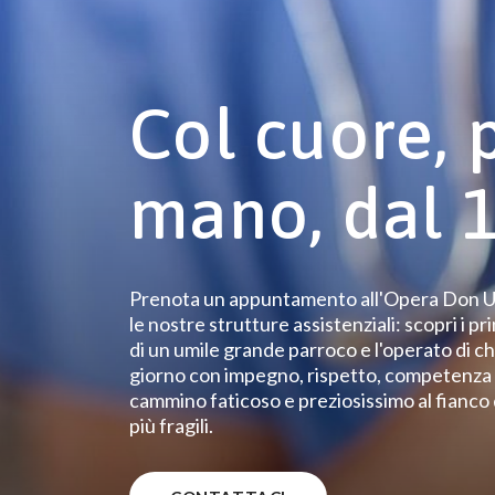
Col cuore, 
mano, dal 
Prenota un appuntamento all'Opera Don Uv
le nostre strutture assistenziali: scopri i pri
di un umile grande parroco e l'operato di c
giorno con impegno, rispetto, competenza 
cammino faticoso e preziosissimo al fianco
più fragili.