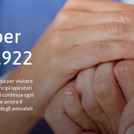
per
1922
a per visitare
ncipi ispiratori
hi continua ogni
e amore il
 degli ammalati