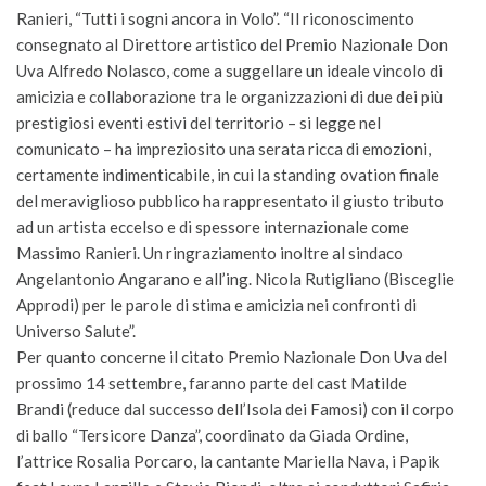
Ranieri, “Tutti i sogni ancora in Volo”. “Il riconoscimento
consegnato al Direttore artistico del Premio Nazionale Don
Uva Alfredo Nolasco, come a suggellare un ideale vincolo di
amicizia e collaborazione tra le organizzazioni di due dei più
prestigiosi eventi estivi del territorio – si legge nel
comunicato – ha impreziosito una serata ricca di emozioni,
certamente indimenticabile, in cui la standing ovation finale
del meraviglioso pubblico ha rappresentato il giusto tributo
ad un artista eccelso e di spessore internazionale come
Massimo Ranieri. Un ringraziamento inoltre al sindaco
Angelantonio Angarano e all’ing. Nicola Rutigliano (Bisceglie
Approdi) per le parole di stima e amicizia nei confronti di
Universo Salute”.
Per quanto concerne il citato Premio Nazionale Don Uva del
prossimo 14 settembre, faranno parte del cast Matilde
Brandi (reduce dal successo dell’Isola dei Famosi) con il corpo
di ballo “Tersicore Danza”, coordinato da Giada Ordine,
l’attrice Rosalia Porcaro, la cantante Mariella Nava, i Papik