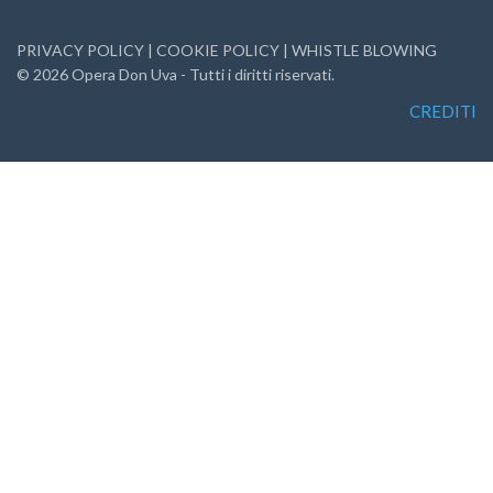
PRIVACY POLICY
|
COOKIE POLICY
|
WHISTLE BLOWING
©
2026
Opera Don Uva - Tutti i diritti riservati.
CREDITI