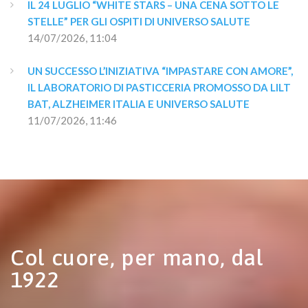
IL 24 LUGLIO “WHITE STARS – UNA CENA SOTTO LE 
STELLE” PER GLI OSPITI DI UNIVERSO SALUTE
14/07/2026, 11:04
UN SUCCESSO L’INIZIATIVA “IMPASTARE CON AMORE”, 
IL LABORATORIO DI PASTICCERIA PROMOSSO DA LILT 
BAT, ALZHEIMER ITALIA E UNIVERSO SALUTE
11/07/2026, 11:46
Col cuore, per mano, dal
1922