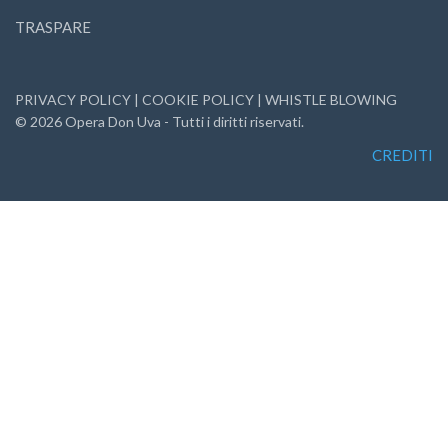
TRASPARE
PRIVACY POLICY
|
COOKIE POLICY
|
WHISTLE BLOWING
©
2026
Opera Don Uva - Tutti i diritti riservati.
CREDITI