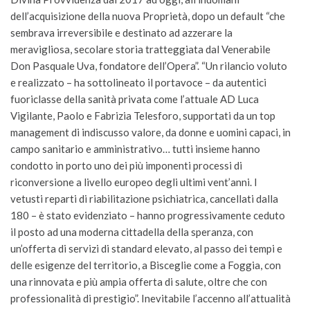
dell’acquisizione della nuova Proprietà, dopo un default “che
sembrava irreversibile e destinato ad azzerare la
meravigliosa, secolare storia tratteggiata dal Venerabile
Don Pasquale Uva, fondatore dell’Opera”. “Un rilancio voluto
e realizzato – ha sottolineato il portavoce – da autentici
fuoriclasse della sanità privata come l’attuale AD Luca
Vigilante, Paolo e Fabrizia Telesforo, supportati da un top
management di indiscusso valore, da donne e uomini capaci, in
campo sanitario e amministrativo… tutti insieme hanno
condotto in porto uno dei più imponenti processi di
riconversione a livello europeo degli ultimi vent’anni. I
vetusti reparti di riabilitazione psichiatrica, cancellati dalla
180 – è stato evidenziato – hanno progressivamente ceduto
il posto ad una moderna cittadella della speranza, con
un’offerta di servizi di standard elevato, al passo dei tempi e
delle esigenze del territorio, a Bisceglie come a Foggia, con
una rinnovata e più ampia offerta di salute, oltre che con
professionalità di prestigio”. Inevitabile l’accenno all’attualità