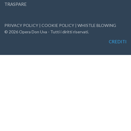
TRASPARE
PRIVACY POLICY
|
COOKIE POLICY
|
WHISTLE BLOWING
©
2026
Opera Don Uva - Tutti i diritti riservati.
CREDITI