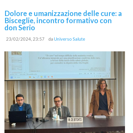
Dolore e umanizzazione delle cure: a
Bisceglie, incontro formativo con
don Serio
23/02/2024, 23:57
da
Universo Salute